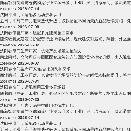
随着智能制造与仓储物流行业持续升级，工业厂房、洁净车间、物流通道的
2026-07-14
2026-07-14
沈阳平滑门：适配多元场景获认可
近日，平滑门产品迎来迭代升级，多款适配不同场景的新品陆续亮相，凭借
2026-07-08
2026-07-08
沈阳卷帘窗厂家：适配多元建筑施工需求
建筑软装及建筑防护配套行业持续迭代，现代建筑对遮光、隔音、外立面防
2026-07-02
2026-07-02
沈阳卷帘门生产厂家：优化产品场景适配能力
商业商铺、仓储库房与园区配套建筑的安防围护需求持续升级，出入通道防
2026-08-07
2026-08-07
沈阳卷帘门生产厂家:贴合场所防护需求
商业商铺、工业厂房、仓储物流等场所的防护与封闭需求持续提升，卷帘门
2026-07-31
2026-07-31
沈阳卷帘门：适配商用工业多元场景
随着商业商铺、工业厂房、仓储园区的配套建设不断完善，场地出入口的防
2026-07-25
2026-07-25
沈阳快速门厂家：深耕智能门体技术迭代
随着智能制造与仓储物流行业持续升级，工业厂房、洁净车间、物流通道的
2026-07-14
2026-07-14
沈阳平滑门：适配多元场景获认可
近日，平滑门产品迎来迭代升级，多款适配不同场景的新品陆续亮相，凭借