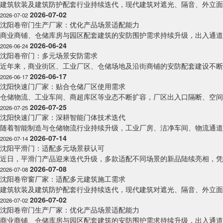
建筑软装及建筑防护配套行业持续迭代，现代建筑对遮光、隔音、外立面防
2026-07-02
2026-07-02
沈阳卷帘门生产厂家：优化产品场景适配能力
商业商铺、仓储库房与园区配套建筑的安防围护需求持续升级，出入通道防
2026-06-24
2026-06-24
沈阳卷帘门：多元场景安防需求
近年来，商业街区、工业厂区、仓储场地及沿街商铺的安防配套建设不断完
2026-06-17
2026-06-17
沈阳快速门厂家：贴合仓储厂区使用需求
仓储物流、工业车间、商超库区等业态不断扩容，厂区出入口隔断、空间隔
2026-07-25
2026-07-25
沈阳快速门厂家：深耕智能门体技术迭代
随着智能制造与仓储物流行业持续升级，工业厂房、洁净车间、物流通道的
2026-07-14
2026-07-14
沈阳平滑门：适配多元场景获认可
近日，平滑门产品迎来迭代升级，多款适配不同场景的新品陆续亮相，凭借
2026-07-08
2026-07-08
沈阳卷帘窗厂家：适配多元建筑施工需求
建筑软装及建筑防护配套行业持续迭代，现代建筑对遮光、隔音、外立面防
2026-07-02
2026-07-02
沈阳卷帘门生产厂家：优化产品场景适配能力
商业商铺、仓储库房与园区配套建筑的安防围护需求持续升级，出入通道防