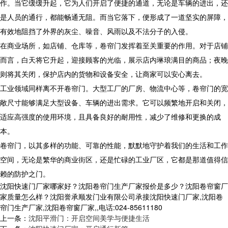
作。当它缓缓升起，它为人们开启了便捷的通道，无论是车辆的进出，还
是人员的通行，都能畅通无阻。而当它落下，便形成了一道坚实的屏障，
有效地阻挡了外界的灰尘、噪音、风雨以及不法分子的入侵。
在商业场所，如店铺、仓库等，卷帘门发挥着至关重要的作用。对于店铺
而言，白天将它升起，迎接顾客的光临，展示店内琳琅满目的商品；夜晚
则将其关闭，保护店内的货物和设备安全，让商家可以安心离去。
工业领域同样离不开卷帘门。大型工厂的厂房、物流中心等，卷帘门的宽
敞尺寸能够满足大型设备、车辆的进出需求。它可以频繁地开启和关闭，
适应高强度的使用环境，且具备良好的耐用性，减少了维修和更换的成
本。
卷帘门，以其多样的功能、可靠的性能，默默地守护着我们的生活和工作
空间，无论是繁华的商业街区，还是忙碌的工业厂区，它都是那道值得信
赖的防护之门。
沈阳快速门厂家哪家好？沈阳卷帘门生产厂家报价是多少？沈阳卷帘窗厂
家质量怎么样？沈阳誉承顺发门业有限公司承接沈阳快速门厂家,沈阳卷
帘门生产厂家,沈阳卷帘窗厂家,,电话:024-85611180
上一条：
沈阳平滑门：开启空间美学与便捷生活