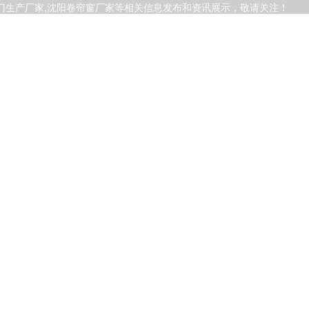
帘门生产厂家,沈阳卷帘窗厂家等相关信息发布和资讯展示，敬请关注！