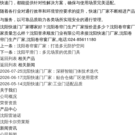
快速门，都能提供针对性解决方案，确保与使用场景完美适配。​
随着各行业对通行效率和环境管控要求的提升，快速门厂家不断精进产品
与服务，以可靠品质助力各类场所实现安全的通行管理。​
沈阳快速门厂家哪家好？沈阳卷帘门生产厂家报价是多少？沈阳卷帘窗厂
家质量怎么样？沈阳誉承顺发门业有限公司承接沈阳快速门厂家,沈阳卷
帘门生产厂家,沈阳卷帘窗厂家,,电话:024-85611180
上一条：
沈阳卷帘窗厂家：打造多元防护空间
下一条：
沈阳平滑门：多元场景的优质门具​
返回列表
相关产品
返回列表
相关新闻
2026-07-25
沈阳快速门厂家：深耕智能门体技术迭代
2026-06-17
沈阳快速门厂家：贴合仓储厂区使用需求
2026-05-14
沈阳快速门厂家:工业门适配品质
关于我们
公司概况
荣誉资质
产品中心
沈阳雷迪诺
沈阳卡尔劳莱斯
新闻资讯
公司新闻