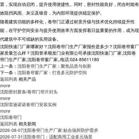
置，实现自动启闭，提升使用便捷性。同时，密封性能良好，闭合时能有
效阻挡风雨、灰尘及噪音，为内部环境提供稳定保护。
随着建筑功能的多样化，卷帘门正通过材质升级与技术优化持续提升性
能，在守护空间安全与提升使用效率方面发挥着日益重要的作用，成为现
代建筑中不可或缺的实用设备。
沈阳快速门厂家哪家好？沈阳卷帘门生产厂家报价是多少？沈阳卷帘窗厂
家质量怎么样？沈阳誉承顺发门业有限公司承接沈阳快速门厂家,沈阳卷
帘门生产厂家,沈阳卷帘窗厂家,,电话:024-85611180
上一条：
沈阳卷帘门生产厂家：聚焦品质与创新
下一条：
沈阳卷帘窗厂家：打造多元防护空间
返回列表
相关产品
more
沈阳密封胶条/卷帘门帘片封头
more
沈阳雷迪诺诺卷帘门安装实例
more
沈阳卷帘门
返回列表
相关新闻
2026-08-07
沈阳卷帘门生产厂家:贴合场所防护需求
2026-07-31
沈阳卷帘门：适配商用工业多元场景