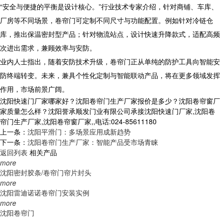
“安全与便捷的平衡是设计核心。”行业技术专家介绍，针对商铺、车库、
厂房等不同场景，卷帘门可定制不同尺寸与功能配置。例如针对冷链仓
库，推出保温密封型产品；针对物流站点，设计快速升降款式，适配高频
次进出需求，兼顾效率与安防。
业内人士指出，随着安防技术升级，卷帘门正从单纯的防护工具向智能安
防终端转变。未来，兼具个性化定制与智能联动产品，将在更多领域发挥
作用，市场前景广阔。
沈阳快速门厂家哪家好？沈阳卷帘门生产厂家报价是多少？沈阳卷帘窗厂
家质量怎么样？沈阳誉承顺发门业有限公司承接沈阳快速门厂家,沈阳卷
帘门生产厂家,沈阳卷帘窗厂家,,电话:024-85611180
上一条：
沈阳平滑门：多场景应用成新趋势
下一条：
沈阳卷帘门生产厂家：智能产品受市场青睐
返回列表
相关产品
more
沈阳密封胶条/卷帘门帘片封头
more
沈阳雷迪诺诺卷帘门安装实例
more
沈阳卷帘门