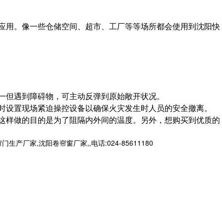
应用。像一些仓储空间、超市、工厂等等场所都会使用到沈阳快
一但遇到障碍物，可主动反弹到原始敞开状况。
时设置现场紧迫操控设备以确保火灾发生时人员的安全撤离。
这样做的目的是为了阻隔内外间的温度。另外，想购买到优质的
,沈阳卷帘窗厂家,,电话:024-85611180