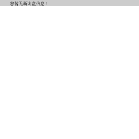
您暂无新询盘信息！