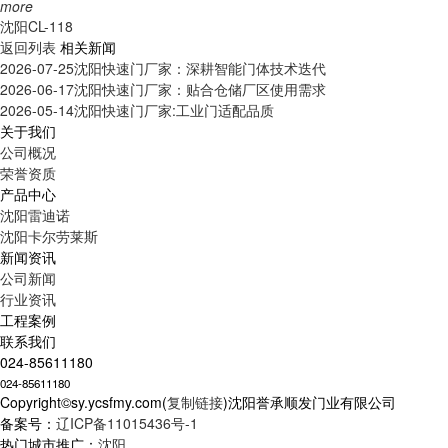
more
沈阳CL-118
返回列表
相关新闻
2026-07-25
沈阳快速门厂家：深耕智能门体技术迭代
2026-06-17
沈阳快速门厂家：贴合仓储厂区使用需求
2026-05-14
沈阳快速门厂家:工业门适配品质
关于我们
公司概况
荣誉资质
产品中心
沈阳雷迪诺
沈阳卡尔劳莱斯
新闻资讯
公司新闻
行业资讯
工程案例
联系我们
024-85611180
024-85611180
Copyright©sy.ycsfmy.com(
复制链接
)沈阳誉承顺发门业有限公司
备案号：
辽ICP备11015436号-1
热门城市推广：
沈阳