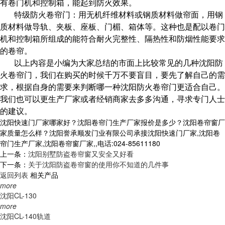
有卷门机和控制箱，能起到防火效果。
特级防火卷帘门：用无机纤维材料或钢质材料做帘面，用钢
质材料做导轨、夹板、座板、门楣、箱体等。这种也是配以卷门
机和控制箱所组成的能符合耐火完整性、隔热性和防烟性能要求
的卷帘。
以上内容是小编为大家总结的市面上比较常见的几种沈阳防
火卷帘门，我们在购买的时候千万不要盲目，要先了解自己的需
求，根据自身的需要来判断哪一种沈阳防火卷帘门更适合自己。
我们也可以更生产厂家或者经销商家去多多沟通，寻求专门人士
的建议。
沈阳快速门厂家哪家好？沈阳卷帘门生产厂家报价是多少？沈阳卷帘窗厂
家质量怎么样？沈阳誉承顺发门业有限公司承接沈阳快速门厂家,沈阳卷
帘门生产厂家,沈阳卷帘窗厂家,,电话:024-85611180
上一条：
沈阳别墅防盗卷帘窗又安全又好看
下一条：
关于沈阳防盗卷帘窗的使用你不知道的几件事
返回列表
相关产品
more
沈阳CL-130
more
沈阳CL-140轨道