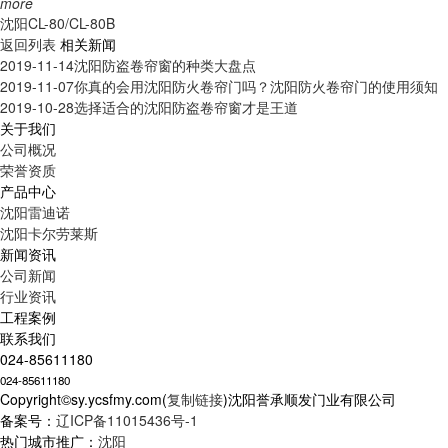
more
沈阳CL-80/CL-80B
返回列表
相关新闻
2019-11-14
沈阳防盗卷帘窗的种类大盘点
2019-11-07
你真的会用沈阳防火卷帘门吗？沈阳防火卷帘门的使用须知
2019-10-28
选择适合的沈阳防盗卷帘窗才是王道
关于我们
公司概况
荣誉资质
产品中心
沈阳雷迪诺
沈阳卡尔劳莱斯
新闻资讯
公司新闻
行业资讯
工程案例
联系我们
024-85611180
024-85611180
Copyright©sy.ycsfmy.com(
复制链接
)沈阳誉承顺发门业有限公司
备案号：
辽ICP备11015436号-1
热门城市推广：
沈阳