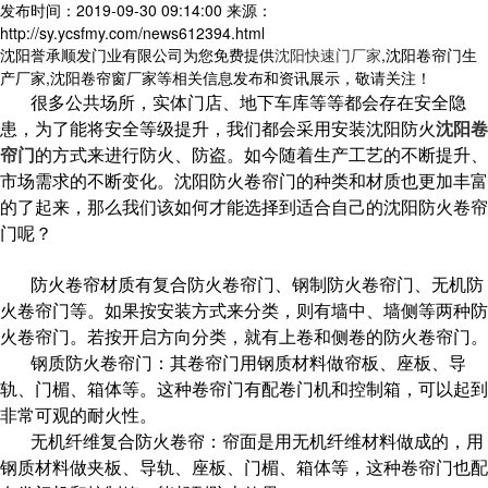
发布时间：2019-09-30 09:14:00
来源：
http://sy.ycsfmy.com/news612394.html
沈阳誉承顺发门业有限公司为您免费提供
沈阳快速门厂家
,沈阳卷帘门生
产厂家,沈阳卷帘窗厂家等相关信息发布和资讯展示，敬请关注！
很多公共场所，实体门店、地下车库等等都会存在安全隐
患，为了能将安全等级提升，我们都会采用安装沈阳防火
沈阳卷
帘门
的方式来进行防火、防盗。如今随着生产工艺的不断提升、
市场需求的不断变化。沈阳防火卷帘门的种类和材质也更加丰富
的了起来，那么我们该如何才能选择到适合自己的沈阳防火卷帘
门呢？
防火卷帘材质有复合防火卷帘门、钢制防火卷帘门、无机防
火卷帘门等。如果按安装方式来分类，则有墙中、墙侧等两种防
火卷帘门。若按开启方向分类，就有上卷和侧卷的防火卷帘门。
钢质防火卷帘门：其卷帘门用钢质材料做帘板、座板、导
轨、门楣、箱体等。这种卷帘门有配卷门机和控制箱，可以起到
非常可观的耐火性。
无机纤维复合防火卷帘：帘面是用无机纤维材料做成的，用
钢质材料做夹板、导轨、座板、门楣、箱体等，这种卷帘门也配