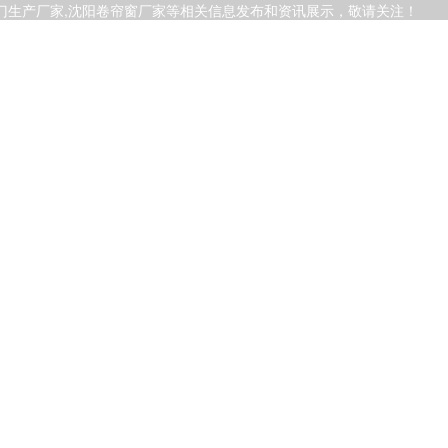
帘门生产厂家,沈阳卷帘窗厂家等相关信息发布和资讯展示，敬请关注！