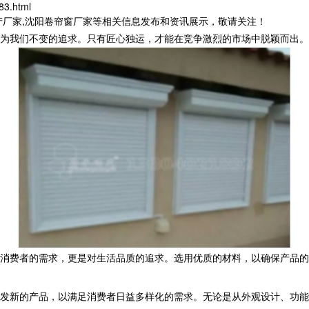
83.html
产厂家,沈阳卷帘窗厂家等相关信息发布和资讯展示，敬请关注！
为我们不变的追求。只有匠心独运，才能在竞争激烈的市场中脱颖而出。
消费者的需求，更是对生活品质的追求。选用优质的材料，以确保产品的
发新的产品，以满足消费者日益多样化的需求。无论是从外观设计、功能