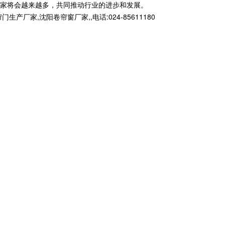
家将会越来越多，共同推动行业的进步和发展。
,沈阳卷帘窗厂家,,电话:024-85611180